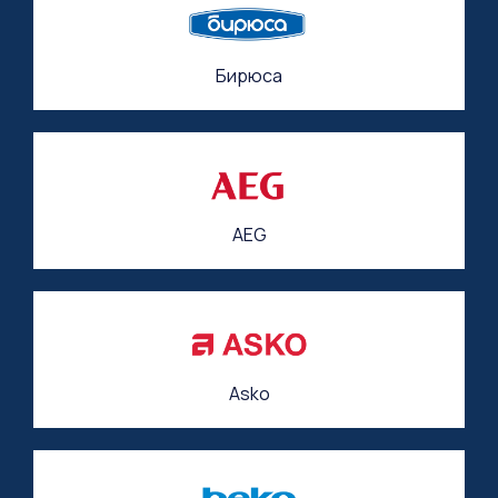
Бирюса
AEG
Asko