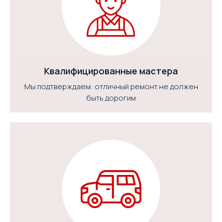
Обнаружена поломка защелки
дверцы.
Заменен механизм замка,
смазаны петли.
Проверка герметичности.
Квалифицированные мастера
Впечатления клиента:
Мы подтверждаем: отличный ремонт не должен
"Александр починил замок за 30
быть дорогим
минут. Теперь дверца
закрывается плотно, без
проблем. Спасибо!"
— Денис Федоров