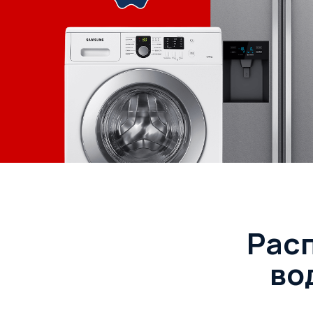
Рас
во