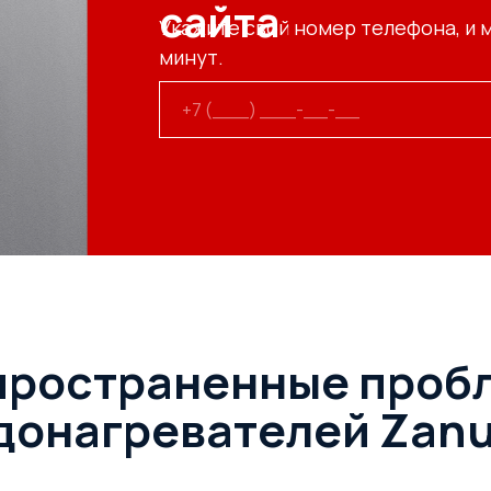
сайта
Укажите свой номер телефона, и 
минут.
пространенные проб
донагревателей Zanu