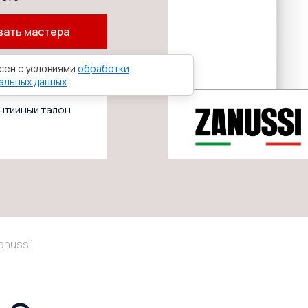
вать мастера
сен с условиями
обработки
альных данных
нтийный талон
anussi