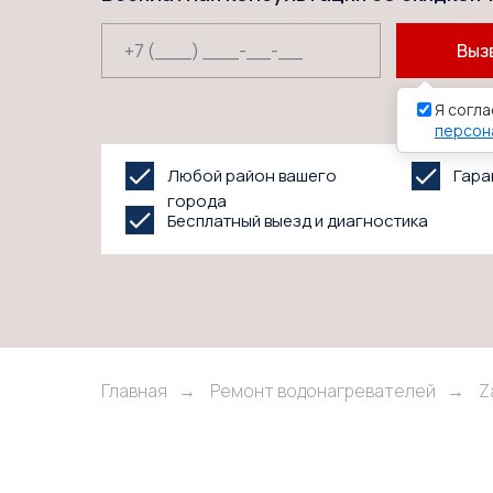
Выз
Я согла
персон
Любой район вашего
Гара
города
Бесплатный выезд и диагностика
Главная
→
Ремонт водонагревателей
→
Z