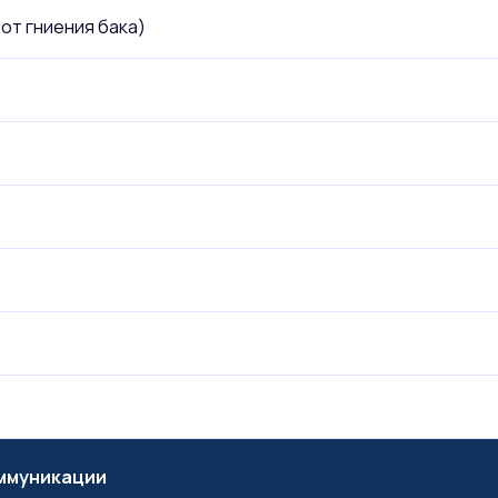
от гниения бака)
оммуникации