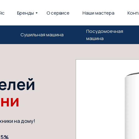
йс
Бренды
О сервисе
Наши мастера
Конт
Посудомоечная
Сушильная машина
машина
елей
ани
хники на дому!
15%