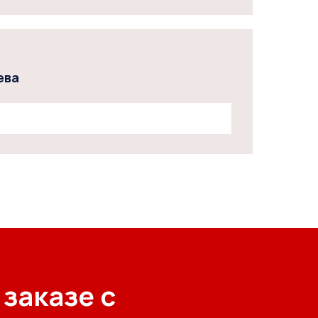
ева
 заказе с